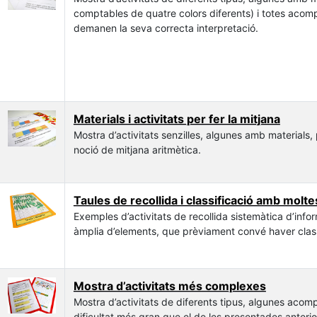
comptables de quatre colors diferents) i totes acom
demanen la seva correcta interpretació.
Materials i activitats per fer la mitjana
Mostra d’activitats senzilles, algunes amb materials, p
noció de mitjana aritmètica.
Taules de recollida i classificació amb molt
Exemples d’activitats de recollida sistemàtica d’infor
àmplia d’elements, que prèviament convé haver class
Mostra d’activitats més complexes
Mostra d’activitats de diferents tipus, algunes ac
dificultat més gran que el de les presentades anterio