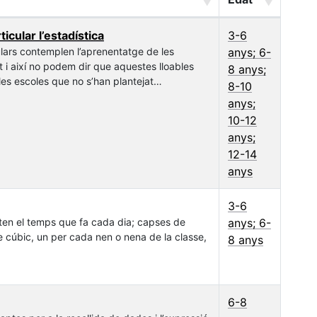
ticular l’estadística
3-6
ulars contemplen l’aprenentatge de les
anys; 6-
ot i així no podem dir que aquestes lloables
8 anys;
les escoles que no s’han plantejat
8-10
anys;
a de les tres branques de la matemàtica que
10-12
 entre elles, i el seu paper en l’educació
anys;
12-14
ca més directament lligada a l’entorn i a la
n sempre reals. Entronca directament amb el
anys
n el coneixement del medi tant el seu punt de
en vegin immediatament la utilitat, i la seva
3-6
atge predominen les tècniques i altres
nten el temps que fa cada dia; capses de
anys; 6-
e cúbic, un per cada nen o nena de la classe,
8 anys
6-8