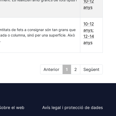
10-12
anys
10-12
antitats de fets a consignar són tan grans que
anys;
çada o columna, sinó per una superfície. Això
12-14
.
anys
Anterior
1
2
Següent
Sobre el web
Avís legal i protecció de dades