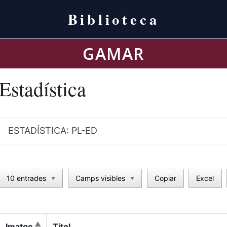
Biblioteca
GAMAR
Estadística
ESTADÍSTICA: PL-ED
10 entrades
Camps visibles
Copiar
Excel
▼
▼
Imatge
Títol