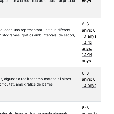
aptes per a la recollida de dades i l’expressió
anys
6-8
ada, cada una representant un tipus diferent
anys; 8-
, histogrames, gràfics amb intervals, de sector,
10 anys;
10-12
anys;
12-14
anys
6-8
ats, algunes a realitzar amb materials i altres
anys; 8-
ificultat, amb gràfics de barres i
10 anys
6-8
materials diversos, (per exemple elements
anys; 8-