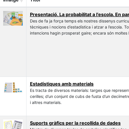
Presentació. La probabilitat a l’escola. En par
Des de fa ja força temps els nostres dissenys curric
tècniques i nocions d’estadística i atzar a l’escola. T
intencions hagin prosperat gaire; encara són moltes 
seriosament treballar la probabilitat a primària.
Ens proposem oferir material per treballar cadascun
hem esmentat, posant de manifest la relació que hi ha
matemàtica dels nostres alumnes.
L’ESTADÍSTICA és una de les branques de la Matemàti
vida quotidiana, ja que els objectes que treballa só
caràcter funcional de les Matemàtiques, perquè té e
partida com el d’arribada. Es normal que els alumnes 
Estadístiques amb materials
didàctica no té gaires problemes. En el seu aprenent
Es tracta de diversos materials: targes que represe
continguts de tipus pràctic.
cerilles; d’un conjunt de cubs de fusta d’un decímetr
i altres materials.
Suports gràfics per la recollida de dades