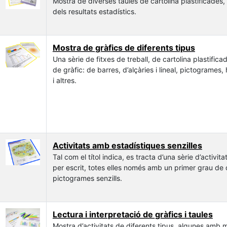
Mostra de diverses taules de cartolina plastificades, 
dels resultats estadístics.
Mostra de gràfics de diferents tipus
Una sèrie de fitxes de treball, de cartolina plastific
de gràfic: de barres, d’alçàries i lineal, pictogrames
i altres.
Activitats amb estadístiques senzilles
Tal com el títol indica, es tracta d’una sèrie d’activit
per escrit, totes elles només amb un primer grau de d
pictogrames senzills.
Lectura i interpretació de gràfics i taules
Mostra d’activitats de diferents tipus, algunes amb 